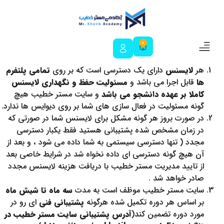
0
هر
لایسنس
دارای یک دسترسی است که بر روی
تمامی پلتفرم
درباره ما
تماس با ما
سبد خرید
آکادمی مستر خطیب
ورود و عضویت
ها
قابل اجرا می باشد و
مسئولیت حفظ و نگهداری لایسنس
کاملا بر عهده دانشجو می باشد
و سایت مستر خطیب هیچ
گونه مسئولیت در فعال سازی های شما بر روی دیوایس ها ندارد.
در صورت بروز هر گونه مشکل برای لایسنس شما در صورتی که
در زمان مشخص شده پشتیبانی هستید فقط یکبار دسترسی
مجدد ( تنها دسترسی سیستمی به شما داده می شود ، و بعد از
آن هیچ گونه دسترسی ای داده نخواه شد در شرایط خاصی بعد
از تایید مدیریت مستر خطیب با دریافت هزینه لايسنس مجدد
صادر خواهد شد .
سایت مستر خطیب موظف است به مدت
سه ماه تا شیش ماه
بر اساس هر دوره تکمیل شده هرگونه
پشتیبانی فنی
ای رو در
مورد دوره تضمین کند(
آدرس پشتیبانی سایت مستر خطیب در