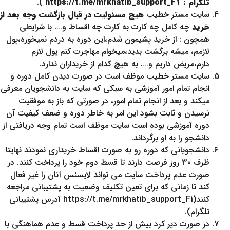
تلگرام : https://t.me/mrkhatib_support_F1
).
سایت مستر خطیب
هیچ مسئولیت در قبال بازگشت وجه بعد از
خرید
چه کامل چه کارت به کارت چه اقساط و…. با شرایطی
همچون : از خرید پشیمون شدم،این دوره به دردم نمیخوره،پول
لازمم، میشه برگشت بدید،میخوام مهاجرت کنم پول لازم
دارم،مریض داریم و…. به هیچ کدام از خریداران ندارد.
سایت مستر خطیب موظف است در صورت دیدن کامل دوره و
انجام تمام امور آموزشی به سبکی که سایت به دانشجویان معرفی
میکند و بعد از انجام تمام امور، در صورتی که باز به موفقیت
نرسیدن و ثابت بشود این امر به خاطر دوره و ضعف کیفیت آن
دوره آموزشی بوده است سایت موظف است تمام وجه دریافتی از
دانشجو را به او برگرداند.
دانشجویانی که دوره رو به صورت اقساط خریداری نمودند نهایتا
ظرف 30 روز فرصت دارند تا قسط دوم خود را پرداخت کنند. در
صورت عدم پرداخت سایت می تواند لایسنس آنان را غیر فعال
کند تا زمانی که برای تعین تکلیف وضعیت به پشتیبانی مراجعه
کنند(https://t.me/mrkhatib_support_F1 آدرس پشتیبانی
تلگرام).
در صورت دیر کرد بیش از حد پرداخت قسط و عدم هماهنگی با