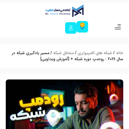
0
درباره ما
تماس با ما
سبد خرید
آکادمی مستر خطیب
ورود و عضویت
خانه
/
شبکه های کامپیوتری
/
مشاغل شبکه
/ مسیر یادگیری شبکه در
سال 2026 : رودمپ دوره شبکه + [آموزش ویدئویی]