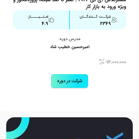
ویژه ورود به بازار کار
شرکــت کــنندگــان:
امـتــیـــــاز:
4.9
2349
مدرس دوره:
امیرحسین خطیب شاد
14.000.000
شرکت در دوره