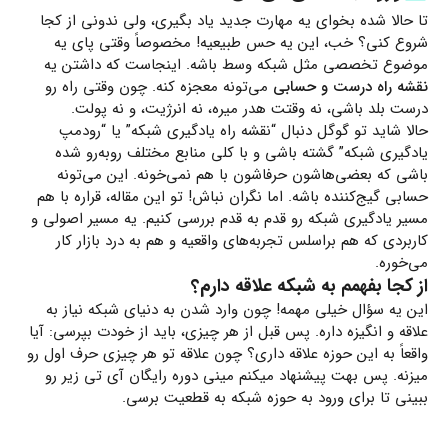
تا حالا شده بخوای یه مهارت جدید یاد بگیری، ولی ندونی از کجا
شروع کنی؟ خب، این یه حس طبیعیه! مخصوصاً وقتی پای یه
موضوع تخصصی مثل شبکه وسط باشه. اینجاست که داشتن یه
نقشه راه درست و حسابی
می‌تونه معجزه کنه. چون وقتی راه رو
درست بلد باشی، نه وقتت هدر میره، نه انرژیت، و نه پولت.
حالا شاید تو گوگل دنبال “نقشه راه یادگیری شبکه” یا “رودمپ
یادگیری شبکه” گشته باشی و با کلی منابع مختلف روبه‌رو شده
باشی که بعضی‌هاشون حرفاشون با هم نمی‌خونه. این می‌تونه
حسابی گیج‌کننده باشه. اما نگران نباش! تو این مقاله، قراره با هم
مسیر یادگیری شبکه رو قدم به قدم بررسی کنیم. یه مسیر اصولی و
کاربردی که هم براسلس تجربه‌های واقعیه و هم به درد بازار کار
می‌خوره.
از کجا بفهمم به شبکه علاقه دارم؟
این یه سؤال خیلی مهمه! چون وارد شدن به دنیای شبکه نیاز به
علاقه و انگیزه داره. پس قبل از هر چیزی، باید از خودت بپرسی: آیا
واقعاً به این حوزه علاقه داری؟ چون علاقه تو هر چیزی حرف اول رو
میزنه. پس بهت پیشنهاد میکنم مینی دوره رایگان آی تی زیر رو
ببینی تا برای ورود به حوزه شبکه به قطعیت برسی.